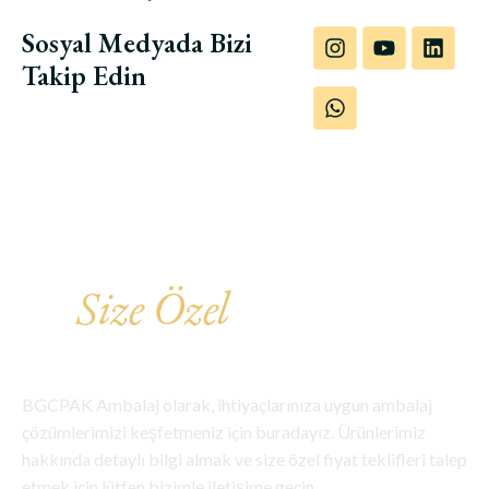
Sosyal Medyada Bizi
Takip Edin
Ürünlerimizi İnceleyin
Ve
Size Özel
Fiyat
Teklifini Kaçırmayın!
BGCPAK Ambalaj olarak, ihtiyaçlarınıza uygun ambalaj
çözümlerimizi keşfetmeniz için buradayız. Ürünlerimiz
hakkında detaylı bilgi almak ve size özel fiyat teklifleri talep
etmek için lütfen bizimle iletişime geçin.