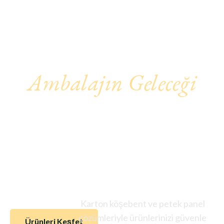
Ambalajın Geleceği
Yenilikçi Ve
Sürdürülebilir
Çözümler
Karton köşebent ve petek panel
çözümleriyle ürünlerinizi güvenle
Ürünleri Keşfet